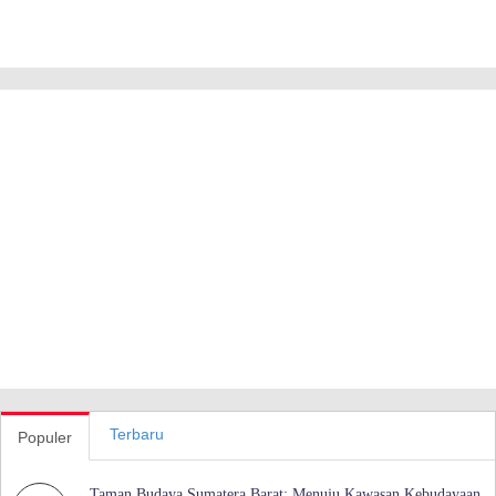
Terbaru
Populer
Taman Budaya Sumatera Barat: Menuju Kawasan Kebudayaan