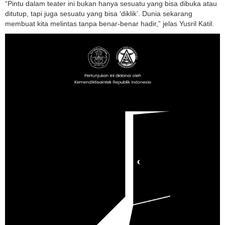
“Pintu dalam teater ini bukan hanya sesuatu yang bisa dibuka atau
ditutup, tapi juga sesuatu yang bisa ‘diklik’. Dunia sekarang
membuat kita melintas tanpa benar-benar hadir,” jelas Yusril Katil.