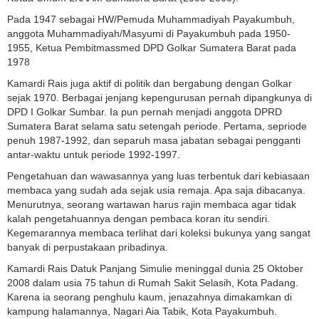
Pada 1947 sebagai HW/Pemuda Muhammadiyah Payakumbuh,
anggota Muhammadiyah/Masyumi di Payakumbuh pada 1950-
1955, Ketua Pembitmassmed DPD Golkar Sumatera Barat pada
1978
Kamardi Rais juga aktif di politik dan bergabung dengan Golkar
sejak 1970. Berbagai jenjang kepengurusan pernah dipangkunya di
DPD I Golkar Sumbar. Ia pun pernah menjadi anggota DPRD
Sumatera Barat selama satu setengah periode. Pertama, sepriode
penuh 1987-1992, dan separuh masa jabatan sebagai pengganti
antar-waktu untuk periode 1992-1997.
Pengetahuan dan wawasannya yang luas terbentuk dari kebiasaan
membaca yang sudah ada sejak usia remaja. Apa saja dibacanya.
Menurutnya, seorang wartawan harus rajin membaca agar tidak
kalah pengetahuannya dengan pembaca koran itu sendiri.
Kegemarannya membaca terlihat dari koleksi bukunya yang sangat
banyak di perpustakaan pribadinya.
Kamardi Rais Datuk Panjang Simulie meninggal dunia 25 Oktober
2008 dalam usia 75 tahun di Rumah Sakit Selasih, Kota Padang.
Karena ia seorang penghulu kaum, jenazahnya dimakamkan di
kampung halamannya, Nagari Aia Tabik, Kota Payakumbuh.