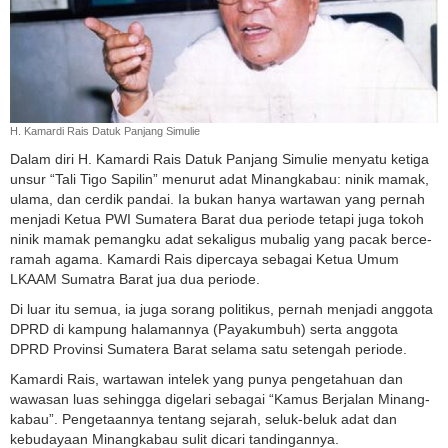
H. Kamardi Rais Datuk Panjang Simulie
Dalam diri H. Kamardi Rais Datuk Panjang Simulie menyatu ketiga
unsur “Tali Tigo Sapilin” menurut adat Minang­kabau: ninik mamak,
ulama, dan cerdik pandai. Ia bukan hanya wartawan yang pernah
menjadi Ketua PWI Sumatera Barat dua periode tetapi juga tokoh
ninik mamak pemangku adat sekaligus mu­balig yang pacak berce­
ramah agama. Kamardi Rais dipercaya sebagai Ketua Umum
LKAAM Sumatra Barat jua dua periode.
Di luar itu semua, ia juga sorang politikus, pernah menjadi anggota
DPRD di kam­pung halamannya (Paya­kumbuh) serta anggota
DPRD Provinsi Sumatera Barat selama satu setengah pe­riode.
Kamardi Rais, wartawan intelek yang punya pengeta­huan dan
wawasan luas sehingga digelari sebagai “Kamus Berjalan Minang­
kabau”. Pengeta­annya tentang sejarah, seluk-beluk adat dan
kebudayaan Mi­nang­kabau sulit dicari tandingannya.