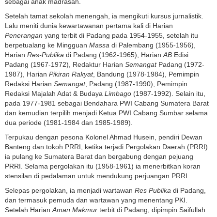
sebagai anak madrasah.
Setelah tamat sekolah menengah, ia mengikuti kursus jurnalistik.
Lalu meniti dunia kewartawanan pertama kali di Harian
Penerangan
yang terbit di Padang pada 1954-1955, setelah itu
berpetualang ke Mingguan
Massa
di Palembang (1955-1956),
Harian
Res-Publika
di Padang (1962-1965), Harian
AB
Edisi
Padang (1967-1972), Redaktur Harian
Semangat
Padang (1972-
1987), Harian
Pikiran Rakyat
, Bandung (1978-1984), Pemimpin
Redaksi Harian
Semangat
, Padang (1987-1990), Pemimpin
Redaksi Majalah Adat & Budaya
Limbago
(1987-1992). Selain itu,
pada 1977-1981 sebagai Bendahara PWI Cabang Sumatera Barat
dan kemudian terpilih menjadi Ketua PWI Cabang Sumbar selama
dua periode (1981-1984 dan 1985-1989).
Terpukau dengan pesona Kolonel Ahmad Husein, pendiri Dewan
Banteng dan tokoh PRRI, ketika terjadi Pergolakan Daerah (PRRI)
ia pulang ke Sumatera Barat dan bergabung dengan pejuang
PRRI. Selama pergolakan itu (1958-1961) ia menerbitkan koran
stensilan di pedalaman untuk mendukung perjuangan PRRI.
Selepas pergolakan, ia menjadi wartawan
Res Publika
di Padang,
dan termasuk pemuda dan wartawan yang menentang PKI.
Setelah Harian
Aman Makmur
terbit di Padang, dipimpin Saifullah