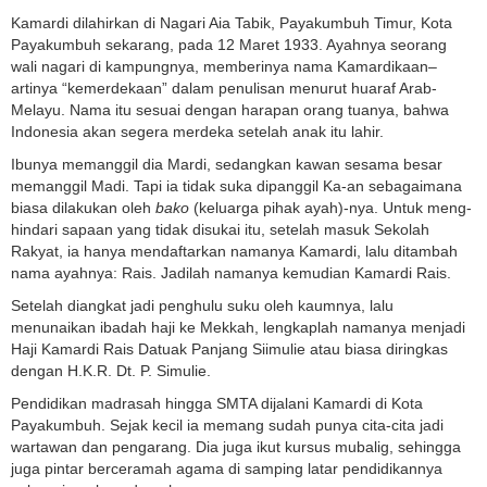
Kamardi dilahirkan di Nagari Aia Tabik, Payakumbuh Timur, Kota
Payakumbuh sekarang, pada 12 Maret 1933. Ayahnya seorang
wali nagari di kampungnya, memberinya nama Kamardikaan–
artinya “kemerdekaan” dalam penulisan menurut huaraf Arab-
Melayu. Nama itu sesuai dengan harapan orang tuanya, bahwa
Indonesia akan segera merdeka setelah anak itu lahir.
Ibunya memanggil dia Mardi, sedangkan kawan sesama besar
memanggil Madi. Tapi ia tidak suka dipanggil Ka-an sebagaimana
biasa dilakukan oleh
bako
(keluarga pihak ayah)-nya. Untuk meng­
hindari sapaan yang tidak disukai itu, setelah masuk Sekolah
Rakyat, ia hanya mendaftarkan namanya Kamardi, lalu ditambah
nama ayahnya: Rais. Jadilah namanya kemudian Kamardi Rais.
Sete­lah diangkat jadi penghulu suku oleh kaumnya, lalu
menunaikan ibadah haji ke Mekkah, lengkaplah namanya menjadi
Haji Kamardi Rais Datuak Panjang Siimulie atau biasa diringkas
dengan H.K.R. Dt. P. Simulie.
Pendidikan madrasah hingga SMTA dijalani Kamardi di Kota
Payakumbuh. Sejak kecil ia memang sudah punya cita-cita jadi
warta­wan dan pengarang. Dia juga ikut kursus mubalig, sehingga
juga pintar berceramah agama di samping latar pendi­dikannya