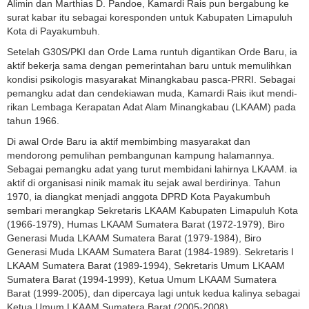
Alimin dan Marthias D. Pandoe, Kamardi Rais pun bergabung ke
surat kabar itu sebagai koresponden untuk Kabupaten Limapuluh
Kota di Payakumbuh.
Setelah G30S/PKI dan Orde Lama runtuh digantikan Orde Baru, ia
aktif bekerja sama dengan pemerintahan baru untuk memulihkan
kondisi psikologis masyarakat Minangkabau pasca-PRRI. Sebagai
pemangku adat dan cendekiawan muda, Kamardi Rais ikut mendi­
rikan Lembaga Kerapatan Adat Alam Minangkabau (LKAAM) pada
tahun 1966.
Di awal Orde Baru ia aktif membimbing masyarakat dan
mendorong pemulihan pembangunan kampung halamannya.
Sebagai pemangku adat yang turut membidani lahirnya LKAAM. ia
aktif di organisasi ninik mamak itu sejak awal berdirinya. Tahun
1970, ia diangkat menjadi anggota DPRD Kota Payakumbuh
sembari merangkap Sekretaris LKAAM Kabupaten Limapuluh Kota
(1966-1979), Humas LKAAM Sumatera Barat (1972-1979), Biro
Generasi Muda LKAAM Sumatera Barat (1979-1984), Biro
Generasi Muda LKAAM Sumatera Barat (1984-1989). Sekretaris I
LKAAM Sumatera Barat (1989-1994), Sekretaris Umum LKAAM
Sumatera Barat (1994-1999), Ketua Umum LKAAM Sumatera
Barat (1999-2005), dan dipercaya lagi untuk kedua kalinya sebagai
Ketua Umum LKAAM Sumatera Barat (2005-2008).