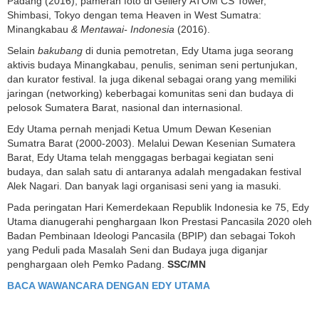
Padang (2016), pameran foto di Gellery ATOM CS Tower,
Shimbasi, Tokyo dengan tema Heaven in West Sumatra:
Minangkabau
& Mentawai- Indonesia
(2016).
Selain
bakubang
di dunia pemotretan, Edy Utama juga seorang
aktivis budaya Minangkabau, penulis, seniman seni pertunjukan,
dan kurator festival. Ia juga dikenal sebagai orang yang memiliki
jaringan (networking) keberbagai komunitas seni dan budaya di
pelosok Sumatera Barat, nasional dan internasional.
Edy Utama pernah menjadi Ketua Umum Dewan Kesenian
Sumatra Barat (2000-2003). Melalui Dewan Kesenian Sumatera
Barat, Edy Utama telah menggagas berbagai kegiatan seni
budaya, dan salah satu di antaranya adalah mengadakan festival
Alek Nagari. Dan banyak lagi organisasi seni yang ia masuki.
Pada peringatan Hari Kemerdekaan Republik Indonesia ke 75, Edy
Utama dianugerahi penghargaan Ikon Prestasi Pancasila 2020 oleh
Badan Pembinaan Ideologi Pancasila (BPIP) dan sebagai Tokoh
yang Peduli pada Masalah Seni dan Budaya juga diganjar
penghargaan oleh Pemko Padang.
SSC/MN
BACA WAWANCARA DENGAN EDY UTAMA