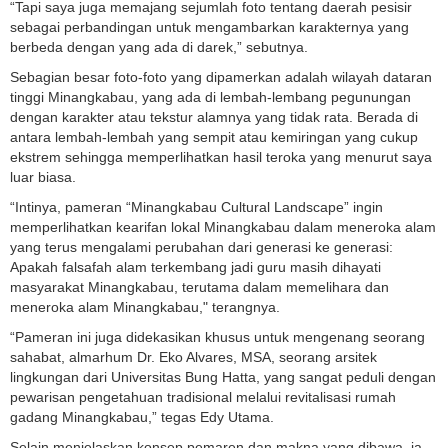
“Tapi saya juga memajang sejumlah foto tentang daerah pesisir
sebagai perbandingan untuk mengambarkan karakternya yang
berbeda dengan yang ada di darek,” sebutnya.
Sebagian besar foto-foto yang dipamerkan adalah wilayah dataran
tinggi Minangkabau, yang ada di lembah-lembang pegunungan
dengan karakter atau tekstur alamnya yang tidak rata. Berada di
antara lembah-lembah yang sempit atau kemiringan yang cukup
ekstrem sehingga memperlihatkan hasil teroka yang menurut saya
luar biasa.
“Intinya, pameran “Minangkabau Cultural Landscape” ingin
memperlihatkan kearifan lokal Minangkabau dalam meneroka alam
yang terus mengalami perubahan dari generasi ke generasi:
Apakah falsafah alam terkembang jadi guru masih dihayati
masyarakat Minangkabau, terutama dalam memelihara dan
meneroka alam Minangkabau," terangnya.
“Pameran ini juga didekasikan khusus untuk mengenang seorang
sahabat, almarhum Dr. Eko Alvares, MSA, seorang arsitek
lingkungan dari Universitas Bung Hatta, yang sangat peduli dengan
pewarisan pengetahuan tradisional melalui revitalisasi rumah
gadang Minangkabau,” tegas Edy Utama.
Selain menjelaskan konsep pemaren dan makna yang dibawa, ia