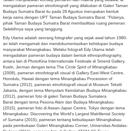
mengatakan pameran etnofotografi yang dilakukan di Galeri Taman
Budaya Sumatra Barat itu pada 28 Agustus merupakan bentuk
kerja sama dengan UPT Taman Budaya Sumatra Barat. “Polanya,
pihak Taman Budaya Sumatra Barat memfasilitasi ruang pemeran.
Selebihnya saya yang tanggung.
Edy Utama adalah seorang fotografer yang sejak awal tahun 1980-
an telah mengamati dan mendokumentasikan kehidupan budaya
masyarakat Minangkabau. Melalui fotografi Edy Utama telah
mengadakan pameran budaya dalam bentuk ethnopothography,
antara lain di PhotoKina Internationale Festivale di Smend Gallery,
Koeln, Jerman dengan tema The
Circle Spirit of Minangkabau
(2008), pameran etnofotografi visual di Gallery East-West Centre,
Honolulu, Hawaii dengan tema Minangkabau Procession of
Sumatra (2012), pameran etnofotografi visual di Museum Tekstil
Jakarta, dengan tema Menyulam Keindahan
Budaya Minangkabau
(2012), pameran foto di galeri Taman Budaya Sumatera
Barat dengan tema Pesona Alam dan Budaya Minangkabau
(2015), pameran foto di Asean-Japan Centre, Tokyo dengan tema
Minangkabau: Discovering the World’s Largest Matrlilenial
Society
of Sumatra
(2015), pameran tentang kebudayaan Minangkabau
pada pembukaan Galeri Minangkabau Corner, Universitas Andalas-