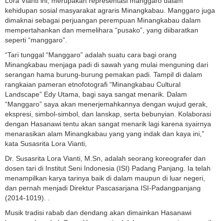
Lora Vianti ini, merupakan representasi manggaro dalam
kehidupan sosial masyarakat agraris Minangkabau. Manggaro juga
dimaknai sebagai perjuangan perempuan Minangkabau dalam
mempertahankan dan memelihara “pusako”, yang diibaratkan
seperti “manggaro”.
“Tari tunggal “Manggaro” adalah suatu cara bagi orang
Minangkabau menjaga padi di sawah yang mulai menguning dari
serangan hama burung-burung pemakan padi. Tampil di dalam
rangkaian pameran etnofotografi “Minangkabau Cultural
Landscape” Edy Utama, bagi saya sangat menarik. Dalam
“Manggaro” saya akan menerjemahkannya dengan wujud gerak,
ekspresi, simbol-simbol, dan lanskap, serta bebunyian. Kolaborasi
dengan Hasanawi tentu akan sangat menarik lagi karena syairnya
menarasikan alam Minangkabau yang yang indak dan kaya ini,”
kata Susasrita Lora Vianti,
Dr. Susasrita Lora Vianti, M.Sn, adalah seorang koreografer dan
dosen tari di Institut Seni Indonesia (ISI) Padang Panjang. Ia telah
menampilkan karya tarinya baik di dalam maupun di luar negeri,
dan pernah menjadi Direktur Pascasarjana ISI-Padangpanjang
(2014-1019). .
Musik tradisi rabab dan dendang akan dimainkan Hasanawi