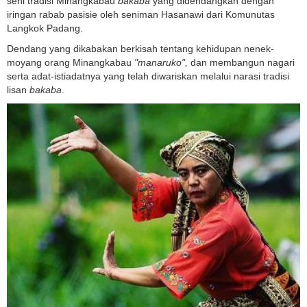
seni tradisi Minangkabau
bakaba
yang didendangkan dengan
iringan rabab pasisie oleh seniman Hasanawi dari Komunutas
Langkok Padang.
Dendang yang dikabakan berkisah tentang kehidupan nenek-
moyang orang Minangkabau
"manaruko",
dan membangun nagari
serta adat-istiadatnya yang telah diwariskan melalui narasi tradisi
lisan
bakaba
.