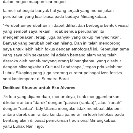
dalam negeri maupun luar negeri.
Ia melihat begitu banyak hal yang terjadi yang menunjukan
perubahan yang luar biasa pada budaya Minangkabau.
“Perubahan-perubahan ini dapat dilihat dari berbagai bentuk visual
yang sempat saya rekam. Tidak semua perubahan itu
mengembirakan, tetapi juga banyak yang cukup menyedihkan.
Banyak yang berubah bahkan hilang. Dan ini telah mendorong
saya untuk lebih lebih fokus dengan etnofografi ini. Kebetulan tema
yang saya pilih sekarang ini adalah bentang alam yang telah
diteroka oleh nenek-moyang orang Minangkabau yang disebut
dengan Minangkabau Cultural Landscape,” tegas pria kelahiran
Lubuk Sikaping yang juga seorang curator pelbagai iven festiva
seni kontemporer di Sumatra Barat.
Dedikasi Khusus untuk Eko Alvares
75 foto yang dipamerkan, menurutnya, tidak menggambarkan
dikotomi antara “darek” dengan “pasisia (rantau)”, atau “ranah”
dengan “rantau”. Edy Utama mengaku tidak membuat dikotomi
antara darek dan rantau kendati pameran ini lebih terfokus pada
bentang alam di pusat pemukiman tradisional Minangkabau,
yaitu Luhak Nan Tigo.