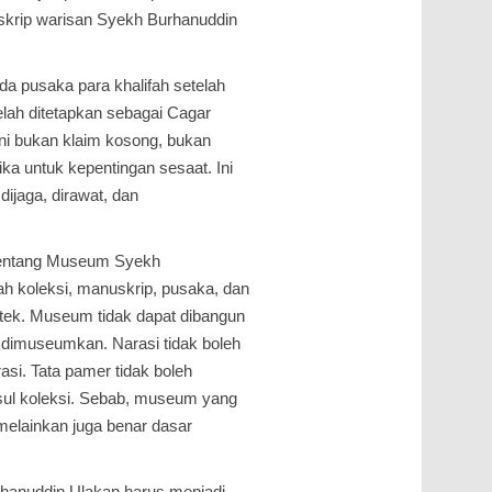
skrip warisan Syekh Burhanuddin
da pusaka para khalifah setelah
elah ditetapkan sebagai Cagar
i bukan klaim kosong, bukan
ika untuk kepentingan sesaat. Ini
dijaga, dirawat, dan
a tentang Museum Syekh
ah koleksi, manuskrip, pusaka, dan
etek. Museum tidak dapat dibangun
dimuseumkan. Narasi tidak boleh
si. Tata pamer tidak boleh
sul koleksi. Sebab, museum yang
elainkan juga benar dasar
anuddin Ulakan harus menjadi