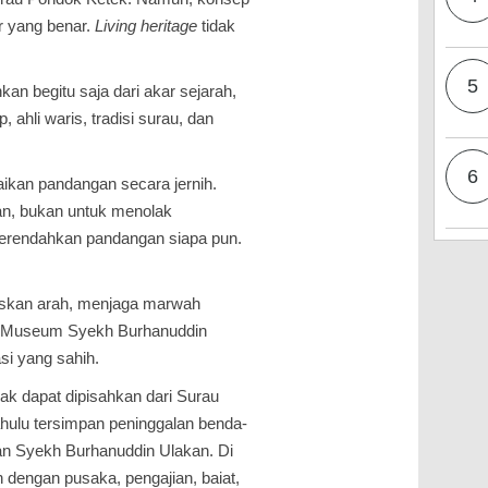
ar yang benar.
Living heritage
tidak
5
kan begitu saja dari akar sejarah,
ahli waris, tradisi surau, dan
6
ikan pandangan secara jernih.
n, bukan untuk menolak
erendahkan pandangan siapa pun.
ruskan arah, menjaga marwah
a Museum Syekh Burhanuddin
asi yang sahih.
k dapat dipisahkan dari Surau
ahulu tersimpan peninggalan benda-
an Syekh Burhanuddin Ulakan. Di
n dengan pusaka, pengajian, baiat,