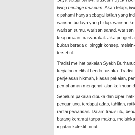
living heritage museum
. Akan tetapi,
liv
dipahami hanya sebagai istilah yang in
warisan budaya yang hidup: warisan ke
warisan surau, warisan sanad, warisan 
keagamaan masyarakat. Jika pengertian
bukan berada di pinggir konsep, melain
tersebut.
Tradisi melihat pakaian Syekh Burhanu
kegiatan melihat benda pusaka. Tradisi 
penjelasan hikmah, kiasan pakaian, pe
pemahaman mengenai jalan keilmuan da
Sebelum pakaian dibuka dan diperlihat
pengunjung, terdapat adab, tahlilan, ra
rantai pewarisan. Dalam tradisi itu, ben
barang keramat tanpa makna, melainka
ingatan kolektif umat.