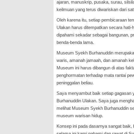
ajaran, manuskrip, pusaka, surau, silsil
keilmuan yang terus diwariskan dari sat
Oleh karena itu, setiap pembicaraan 
Ulakan harus ditempatkan secara hati-h
dipahami sekadar sebagai bangunan, pro
benda-benda lama.
Museum Syekh Burhanuddin merupakan
waris, amanah jamaah, dan amanah ke
Museum ini harus dibangun di atas fak
penghormatan terhadap mata rantai pew
peninggalan beliau.
Saya menyambut baik setiap gagasan 
Burhanuddin Ulakan. Saya juga mengh
melihat Museum Syekh Burhanuddin s
museum warisan hidup.
Konsep ini pada dasarnya sangat baik,
selama ini kami pahami dan rawat di 