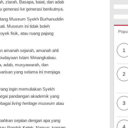
ah, ziarah, Basapa, baiat, dan adab
u generasi ke generasi berikutnya.
tentang Museum Syekh Burhanuddin
ati. Museum ini tidak boleh
Popu
yek fisik, atau ruang pajang
1
 amanah sejarah, amanah ahli
budayaan Islam Minangkabau.
ta, adab, musyawarah, dan
arisan yang selama ini menjaga
2
yang ingin memuliakan Syekh
argai pandangan akademik yang
3
ebagai
living heritage museum
atau
 bahkan sejalan dengan apa yang
4
Surau Pondok Ketek. Namun, konsep