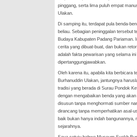
pinggang, serta lima puluh empat manu
Ulakan.
Di samping itu, terdapat pula benda-ben
beliau. Sebagian peninggalan tersebut t
Budaya Kabupaten Padang Pariaman. In
cerita yang dibuat-buat, dan bukan retor
adalah fakta pewarisan yang selama ini 
dipertanggungjawabkan.
Oleh karena itu, apabila kita berbicar
Burhanuddin Ulakan, jantungnya harusl
tradisi yang berada di Surau Pondok K
dengan mengabaikan benda yang akan 
disusun tanpa menghormati sumber nara
dirancang tanpa memperhatikan asal-u
baik bukan hanya indah bangunannya, m
sejarahnya.
Saya setuju bahwa Museum Syekh Burh