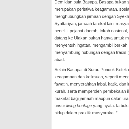
Demikian pula Basapa. Basapa bukan s
merupakan peristiwa keagamaan, sosial
menghubungkan jamaah dengan Syekh 
Syattariyah, jamaah tarekat lain, masy
peneliti, pejabat daerah, tokoh nasional
datang ke Ulakan bukan hanya untuk mel
menyentuh ingatan, mengambil berkah 
menyambung hubungan dengan tradisi y
abad.
Selain Basapa, di Surau Pondok Ketek m
keagamaan dan keilmuan, seperti menga
fawatih, menyerahkan labai, katik, da
kurah, serta memperoleh pembekalan ilm
makrifat bagi jamaah maupun calon ura
unsur
living heritage
yang nyata. Ia buka
hidup dalam praktik masyarakat.*