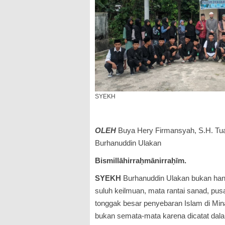
SYEKH
OLEH
Buya Hery Firmansyah, S.H. Tu
Burhanuddin Ulakan
Bismillāhirraḥmānirraḥīm.
SYEKH
Burhanuddin Ulakan bukan hany
suluh keilmuan, mata rantai sanad, pusa
tonggak besar penyebaran Islam di Mi
bukan semata-mata karena dicatat dala