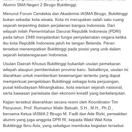
Alumni SMA Negeri 2 Birugo Bukittinggi.
Menurut Forum Cendekia dan Akademisi IASMA Birugo, Bukittinggi
bukan sekadar kota wisata. Kota ini merupakan salah satu ruang
sejarah terpenting dalam perjalanan bangsa Indonesia. Dari
wilayah inilah Pemerintahan Darurat Republik Indonesia (PDRI)
pada tahun 1948 menjalankan fungsi penyelamatan negara ketika
ibu kota Republik Indonesia jatuh ke tangan Belanda. Peran
tersebut menempatkan Bukittinggi pada posisi yang unik dalam
sejarah ketatanegaraan Indonesia.
Usulan Daerah Khusus Bukittinggi bukanlah usulan pemekaran
wilayah ataupun pembentukan provinsi baru. Sebaliknya, usulan ini
diarahkan untuk memberikan kewenangan tertentu yang dapat
memperkuat pengelolaan Bukittinggi sebagai kota perjuangan,
pusat kebudayaan Minangkabau, kota warisan sejarah nasional,
serta kawasan pariwisata dan ekonomi kreatif yang berkelanjutan.
Kajian tersebut diserahkan secara resmi oleh Koordinator Tim
Penyusun, Prof. Rumainur Malin Batuah, S.H., M.H., Ph.D.,
bersama Ketua IASMA 2 Birugo M. Fadli dan Ade Rizki, perwakilan
alumni yang juga anggota DPR RI, kepada Wakil Wali Kota
Bukittinggi Ibnu Azis, yang sekaligus membuka kegiatan tersebut.