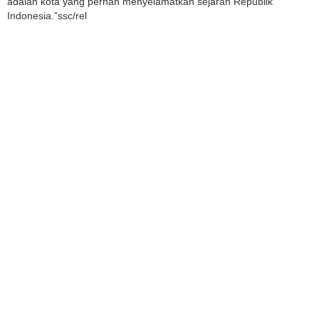
adalah kota yang pernah menyelamatkan sejarah Republik
Indonesia.”ssc/rel