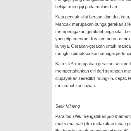
belajar mengaji pada malam hari.
Kata pencak silat berasal dari dua kata,
Mancak merupakan bunga gerakan
sil
memperagakan gerakanbunga silat, beru
yang dipamerkan di dalam acara-acara 
lainnya. Gerakan-gerakan untuk manca
mungkin dimaksudkan sebagai pertunju
Kata
silek
merupakan gerakan seni per
mempertahankan diri dari serangan mu
diupayakan sesedikit mungkin, cepat, 
melumpuhkan lawan.
Silek Minang
Para
tuo
silek
mengatakan
jiko mamanca
muko musuah
(jika melakukan tarian 
jika bersilat untuk menghadapi musuh).