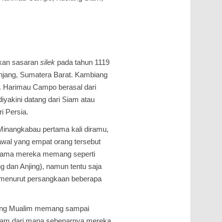
ikan sasaran
silek
pada tahun 1119
njang, Sumatera Barat. Kambiang
a. Harimau Campo berasal dari
yakini datang dari Siam atau
i Persia.
inangkabau pertama kali diramu,
awal yang empat orang tersebut
-nama mereka memang seperti
 dan Anjing), namun tentu saja
menurut persangkaan beberapa
iang Mualim memang sampai
alam dari mana sebenarnya mereka