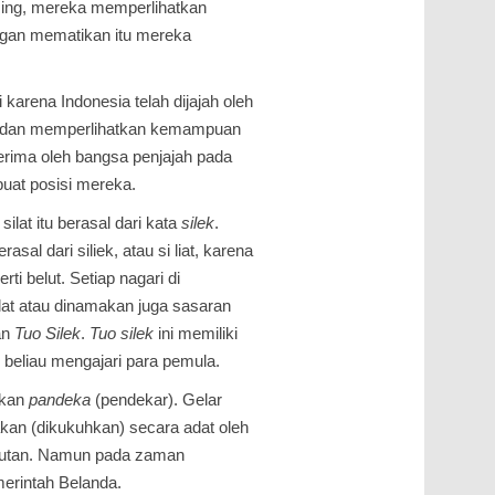
asing, mereka memperlihatkan
ngan mematikan itu mereka
 karena Indonesia telah dijajah oleh
, dan memperlihatkan kemampuan
terima oleh bangsa penjajah pada
uat posisi mereka.
lat itu berasal dari kata
silek
.
al dari siliek, atau si liat, karena
rti belut. Setiap nagari di
lat atau dinamakan juga sasaran
an
Tuo
Silek
.
Tuo
silek
ini memiliki
beliau mengajari para pemula.
akan
pandeka
(pendekar). Gelar
an (dikukuhkan) secara adat oleh
gkutan. Namun pada zaman
merintah Belanda.