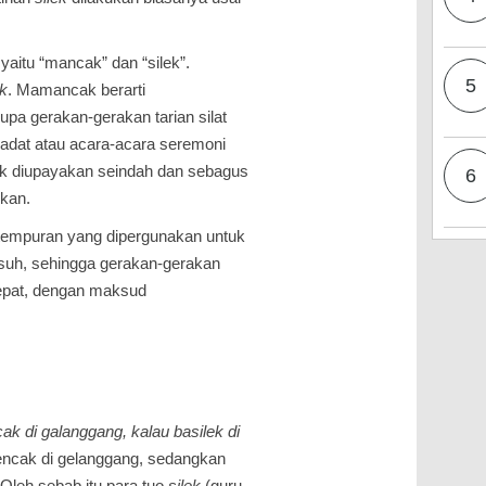
 yaitu “mancak” dan “silek”.
5
ek
. Mamancak berarti
pa gerakan-gerakan tarian silat
adat atau acara-acara seremoni
k diupayakan seindah dan sebagus
6
kan.
tempuran yang dipergunakan untuk
suh, sehingga gerakan-gerakan
tepat, dengan maksud
k di galanggang, kalau basilek di
pencak di gelanggang, sedangkan
 Oleh sebab itu para tuo
silek
(guru