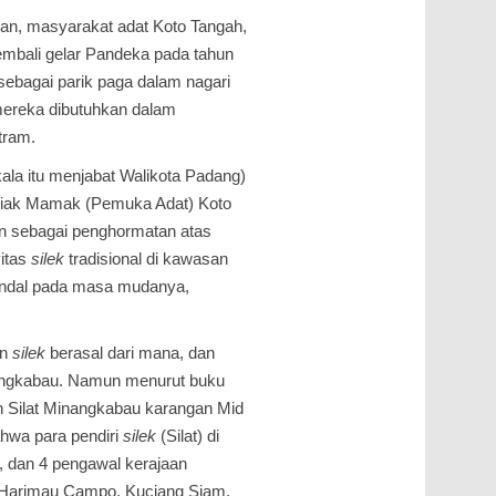
ukan, masyarakat adat Koto Tangah,
mbali gelar Pandeka pada tahun
sebagai parik paga dalam nagari
mereka dibutuhkan dalam
tram.
ala itu menjabat Walikota Padang)
iniak Mamak (Pemuka Adat) Koto
kan sebagai penghormatan atas
vitas
silek
tradisional di kawasan
handal pada masa mudanya,
an
silek
berasal dari mana, dan
angkabau. Namun menurut buku
iran Silat Minangkabau karangan Mid
ahwa para pendiri
silek
(Silat) di
, dan 4 pengawal kerajaan
 Harimau Campo, Kuciang Siam,