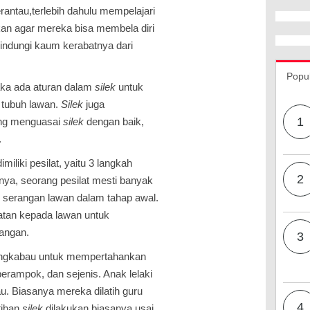
antau,terlebih dahulu mempelajari
an agar mereka bisa membela diri
indungi kaum kerabatnya dari
Popu
aka ada aturan dalam
silek
untuk
 tubuh lawan.
Silek
juga
1
ng menguasai
silek
dengan baik,
.
miliki pesilat, yaitu 3 langkah
2
nya, seorang pesilat mesti banyak
i serangan lawan dalam tahap awal.
tan kepada lawan untuk
angan.
3
inangkabau untuk mempertahankan
erampok, dan sejenis. Anak lelaki
au. Biasanya mereka dilatih guru
4
tihan
silek
dilakukan biasanya usai