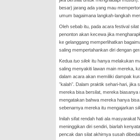
besar) jarang ada yang mau memperton
umum bagaimana langkah-langkah me
Oleh sebab itu, pada acara festival sil
penonton akan kecewa jika mengharapk
ke gelanggang memperlihatkan bagaima
saling mempertahankan diri dengan ge
Kedua
tuo
silek
itu hanya melakukan ma
saling menyakiti lawan main mereka, 
dalam acara akan memiliki dampak ku
"kalah". Dalam praktik sehari-hari, jika
mereka bisa bersilat, mereka biasanya
mengatakan bahwa mereka hanya bisa 
sebenarnya mereka itu mengajarkan
si
Inilah sifat rendah hati ala masyarakat
meninggikan diri sendiri, biarlah kenyat
pencak dan silat akhirnya susah dibeda