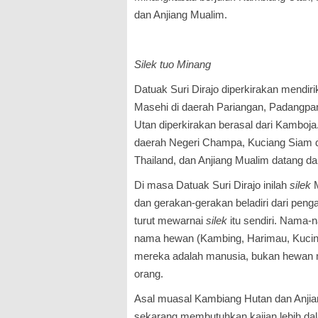
dan Anjiang Mualim.
Silek tuo Minang
Datuak Suri Dirajo diperkirakan mendir
Masehi di daerah Pariangan, Padangpa
Utan diperkirakan berasal dari Kamboj
daerah Negeri Champa, Kuciang Siam di
Thailand, dan Anjiang Mualim datang dar
Di masa Datuak Suri Dirajo inilah
silek
M
dan gerakan-gerakan beladiri dari peng
turut mewarnai
silek
itu sendiri. Nama
nama hewan (Kambing, Harimau, Kucing
mereka adalah manusia, bukan hewan 
orang.
Asal muasal Kambiang Hutan dan Anj
sekarang membutuhkan kajian lebih d