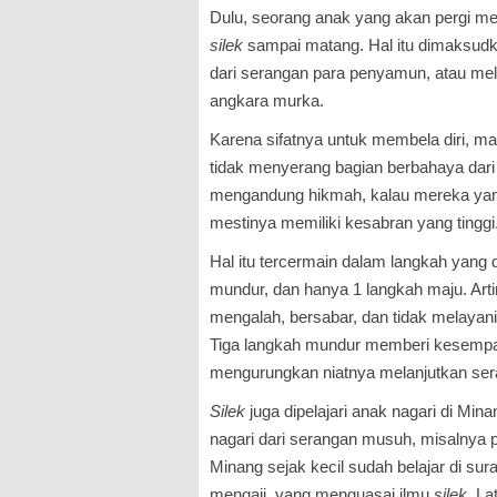
Dulu, seorang anak yang akan pergi mer
silek
sampai matang. Hal itu dimaksudk
dari serangan para penyamun, atau mel
angkara murka.
Karena sifatnya untuk membela diri, m
tidak menyerang bagian berbahaya dari
mengandung hikmah, kalau mereka ya
mestinya memiliki kesabran yang tinggi
Hal itu tercermain dalam langkah yang di
mundur, dan hanya 1 langkah maju. Arti
mengalah, bersabar, dan tidak melayan
Tiga langkah mundur memberi kesempa
mengurungkan niatnya melanjutkan ser
Silek
juga dipelajari anak nagari di M
nagari dari serangan musuh, misalnya p
Minang sejak kecil sudah belajar di sur
mengaji, yang menguasai ilmu
silek
. La