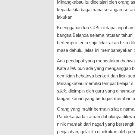
Minangkabau itu dipelajari oleh orang 
kepada kita bagaimana serangan-sera
lakukan.
Keengganan
tuo
silek
ini dapat dipahami
bangsa Belanda selama ratusan tahun
bertempur tentu saja tidak akan bisa di
masa dahulu, jelas ini membahayakan b
Ada pendapat yang mengatakan bahwa si
Kata
silek
pun ada yang menganggap beras
demikian hebatnya berkelit dan licin sepe
Minangkabau memiliki tempat belajar si
silek
, dipimpin oleh guru yang dinamak
tangan kanan yang bertugas membantu 
Orang yang mahir bermain silat dinam
Pandeka pada zaman dahulunya dilewak
ninik mamak dari nagari yang bersan
penjajahan, gelar itu dibekukan oleh pe