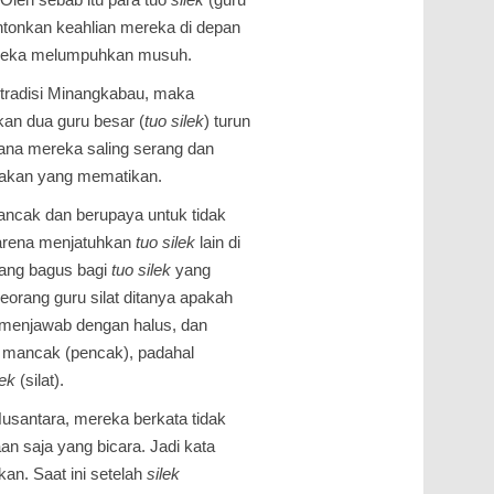
tonkan keahlian mereka di depan
reka melumpuhkan musuh.
at tradisi Minangkabau, maka
an dua guru besar (
tuo
silek
) turun
na mereka saling serang dan
rakan yang mematikan.
ncak dan berupaya untuk tidak
karena menjatuhkan
tuo
silek
lain di
rang bagus bagi
tuo
silek
yang
 seorang guru silat ditanya apakah
 menjawab dengan halus, dan
mancak (pencak), padahal
lek
(silat).
 Nusantara, mereka berkata tidak
aan saja yang bicara. Jadi kata
kan. Saat ini setelah
silek