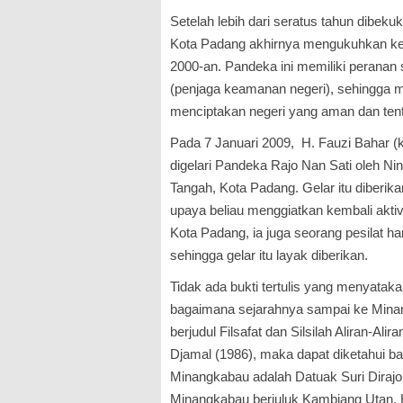
Setelah lebih dari seratus tahun dibek
Kota Padang akhirnya mengukuhkan ke
2000-an. Pandeka ini memiliki peranan 
(penjaga keamanan negeri), sehingga 
menciptakan negeri yang aman dan ten
Pada 7 Januari 2009, H. Fauzi Bahar (k
digelari Pandeka Rajo Nan Sati oleh N
Tangah, Kota Padang. Gelar itu diberi
upaya beliau menggiatkan kembali akti
Kota Padang, ia juga seorang pesilat 
sehingga gelar itu layak diberikan.
Tidak ada bukti tertulis yang menyatak
bagaimana sejarahnya sampai ke Min
berjudul Filsafat dan Silsilah Aliran-Al
Djamal (1986), maka dapat diketahui b
Minangkabau adalah Datuak Suri Dirajo
Minangkabau berjuluk Kambiang Utan,