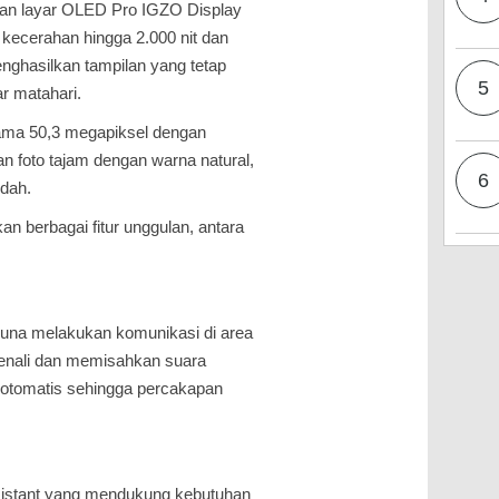
gan layar OLED Pro IGZO Display
t kecerahan hingga 2.000 nit dan
nghasilkan tampilan yang tetap
5
r matahari.
tama 50,3 megapiksel dengan
 foto tajam dengan warna natural,
6
dah.
n berbagai fitur unggulan, antara
una melakukan komunikasi di area
genali dan memisahkan suara
a otomatis sehingga percakapan
istant yang mendukung kebutuhan