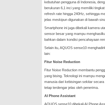
kebutuhan pengguna di Indonesia, den
berukuran 6,1 inci yang memiliki tingka
refresh rate hingga 240Hz, sehingga me
jelas meskipun digunakan di bawah sina
Smartphone ini juga dibekali kamera u
sensor besar yang mampu menghasilkan
bahkan dalam kondisi pencahayaan ren
Selain itu, AQUOS sense10 menghadirka
lain:
Fitur Noise Reduction
Fitur Noise Reduction membantu pengg
yang bising. Teknologi ini mampu men
manusia dari kebisingan sekitar secar
tetap terdengar jelas oleh penerima.
AI Phone Assistant
AQUOS sense10 dibekali AI Phone Ass