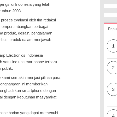
gengsi di Indonesia yang telah
k tahun 2003.
proses evaluasi oleh tim redaksi
mempertimbangkan berbagai
Popu
orma produk, desain, pengalaman
tribusi produk dalam menjawab
1
arp Electronics Indonesia
 satu line up smartphone terbaru
2
 publik.
kami semakin menjadi pilihan para
, penghargaan ini memberikan
3
menghadirkan smartphone dengan
sesuai dengan kebutuhan masyarakat
one harian yang dapat memenuhi
4