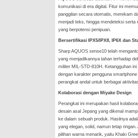
komunikasi di era digital. Fitur ini m
panggilan secara otomatis, merekam d
menjadi teks, hingga mendeteksi serta
yang berpotensi penipuan.
Bersertifikasi IPX5/IPX8, IP6X dan St
Sharp AQUOS sense10 telah mengantong
yang menjadikannya tahan terhadap deb
militer MIL-STD-810H. Ketangguhan ini
dengan karakter pengguna smartphone 
perangkat andal untuk berbagai aktivita
Kolaborasi dengan Miyake Design
Perangkat ini merupakan hasil kolabor
desain asal Jepang yang dikenal mamp
ke dalam sebuah produk. Hasilnya ada
yang elegan, solid, namun tetap ringa
pilihan warna menarik, yaitu Khaki Gre