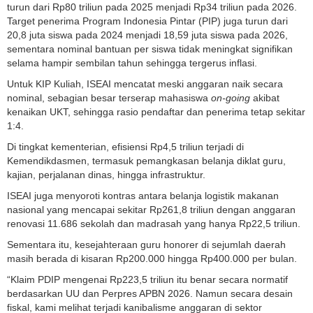
turun dari Rp80 triliun pada 2025 menjadi Rp34 triliun pada 2026.
Target penerima Program Indonesia Pintar (PIP) juga turun dari
20,8 juta siswa pada 2024 menjadi 18,59 juta siswa pada 2026,
sementara nominal bantuan per siswa tidak meningkat signifikan
selama hampir sembilan tahun sehingga tergerus inflasi.
Untuk KIP Kuliah, ISEAI mencatat meski anggaran naik secara
nominal, sebagian besar terserap mahasiswa
on-going
akibat
kenaikan UKT, sehingga rasio pendaftar dan penerima tetap sekitar
1:4.
Di tingkat kementerian, efisiensi Rp4,5 triliun terjadi di
Kemendikdasmen, termasuk pemangkasan belanja diklat guru,
kajian, perjalanan dinas, hingga infrastruktur.
ISEAI juga menyoroti kontras antara belanja logistik makanan
nasional yang mencapai sekitar Rp261,8 triliun dengan anggaran
renovasi 11.686 sekolah dan madrasah yang hanya Rp22,5 triliun.
Sementara itu, kesejahteraan guru honorer di sejumlah daerah
masih berada di kisaran Rp200.000 hingga Rp400.000 per bulan.
“Klaim PDIP mengenai Rp223,5 triliun itu benar secara normatif
berdasarkan UU dan Perpres APBN 2026. Namun secara desain
fiskal, kami melihat terjadi kanibalisme anggaran di sektor