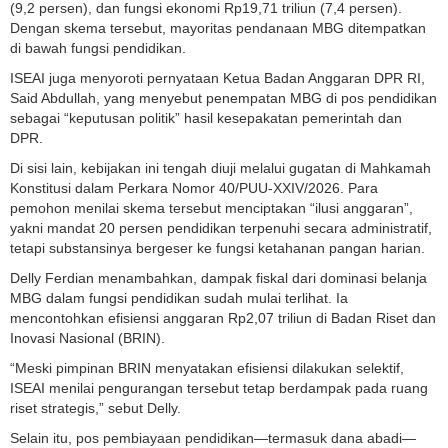
(9,2 persen), dan fungsi ekonomi Rp19,71 triliun (7,4 persen).
Dengan skema tersebut, mayoritas pendanaan MBG ditempatkan
di bawah fungsi pendidikan.
ISEAI juga menyoroti pernyataan Ketua Badan Anggaran DPR RI,
Said Abdullah, yang menyebut penempatan MBG di pos pendidikan
sebagai “keputusan politik” hasil kesepakatan pemerintah dan
DPR.
Di sisi lain, kebijakan ini tengah diuji melalui gugatan di Mahkamah
Konstitusi dalam Perkara Nomor 40/PUU-XXIV/2026. Para
pemohon menilai skema tersebut menciptakan “ilusi anggaran”,
yakni mandat 20 persen pendidikan terpenuhi secara administratif,
tetapi substansinya bergeser ke fungsi ketahanan pangan harian.
Delly Ferdian menambahkan, dampak fiskal dari dominasi belanja
MBG dalam fungsi pendidikan sudah mulai terlihat. Ia
mencontohkan efisiensi anggaran Rp2,07 triliun di Badan Riset dan
Inovasi Nasional (BRIN).
“Meski pimpinan BRIN menyatakan efisiensi dilakukan selektif,
ISEAI menilai pengurangan tersebut tetap berdampak pada ruang
riset strategis,” sebut Delly.
Selain itu, pos pembiayaan pendidikan—termasuk dana abadi—