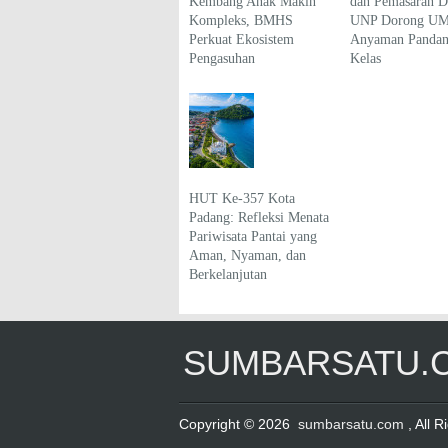
Kembang Anak Makin
dan Pemasaran Di
Kompleks, BMHS
UNP Dorong U
Perkuat Ekosistem
Anyaman Pandan
Pengasuhan
Kelas
HUT Ke-357 Kota
Padang: Refleksi Menata
Pariwisata Pantai yang
Aman, Nyaman, dan
Berkelanjutan
SUMBARSATU.
Copyright © 2026
sumbarsatu.com
, All 