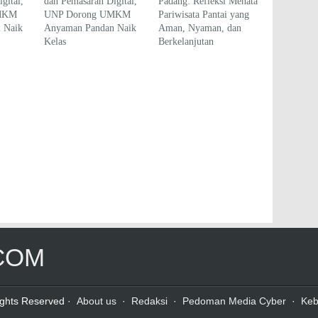
gital,
dan Pemasaran Digital,
Padang: Refleksi Menata
MKM
UNP Dorong UMKM
Pariwisata Pantai yang
 Naik
Anyaman Pandan Naik
Aman, Nyaman, dan
Kelas
Berkelanjutan
COM
Rights Reserved ·
About us
·
Redaksi
·
Pedoman Media Cyber
·
Keb