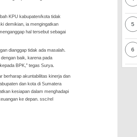
bah KPU kabupaten/kota tidak
5
i demikian, ia mengingatkan
 menganggap hal tersebut sebagai
6
ngan dianggap tidak ada masalah.
 dengan baik, karena pada
 kepada BPK,” tegas Surya.
r berharap akuntabilitas kinerja dan
abupaten dan kota di Sumatera
katkan kesiapan dalam menghadapi
euangan ke depan. ssc/rel