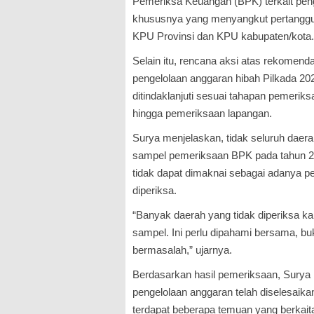
Pemeriksa Keuangan (BPK) terkait pen
khususnya yang menyangkut pertanggu
KPU Provinsi dan KPU kabupaten/kota.
Selain itu, rencana aksi atas rekomen
pengelolaan anggaran hibah Pilkada 202
ditindaklanjuti sesuai tahapan pemeriksaa
hingga pemeriksaan lapangan.
Surya menjelaskan, tidak seluruh daera
sampel pemeriksaan BPK pada tahun 20
tidak dapat dimaknai sebagai adanya pe
diperiksa.
“Banyak daerah yang tidak diperiksa k
sampel. Ini perlu dipahami bersama, buk
bermasalah,” ujarnya.
Berdasarkan hasil pemeriksaan, Sur
pengelolaan anggaran telah diselesaik
terdapat beberapa temuan yang berkaita