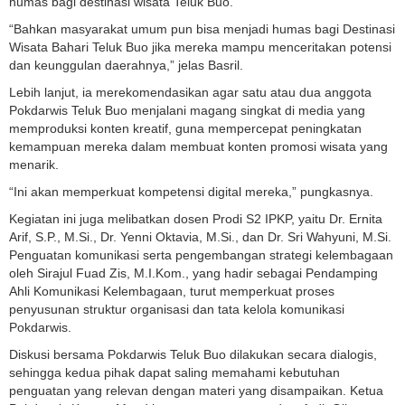
humas bagi destinasi wisata Teluk Buo.
“Bahkan masyarakat umum pun bisa menjadi humas bagi Destinasi
Wisata Bahari Teluk Buo jika mereka mampu menceritakan potensi
dan keunggulan daerahnya,” jelas Basril.
Lebih lanjut, ia merekomendasikan agar satu atau dua anggota
Pokdarwis Teluk Buo menjalani magang singkat di media yang
memproduksi konten kreatif, guna mempercepat peningkatan
kemampuan mereka dalam membuat konten promosi wisata yang
menarik.
“Ini akan memperkuat kompetensi digital mereka,” pungkasnya.
Kegiatan ini juga melibatkan dosen Prodi S2 IPKP, yaitu Dr. Ernita
Arif, S.P., M.Si., Dr. Yenni Oktavia, M.Si., dan Dr. Sri Wahyuni, M.Si.
Penguatan komunikasi serta pengembangan strategi kelembagaan
oleh Sirajul Fuad Zis, M.I.Kom., yang hadir sebagai Pendamping
Ahli Komunikasi Kelembagaan, turut memperkuat proses
penyusunan struktur organisasi dan tata kelola komunikasi
Pokdarwis.
Diskusi bersama Pokdarwis Teluk Buo dilakukan secara dialogis,
sehingga kedua pihak dapat saling memahami kebutuhan
penguatan yang relevan dengan materi yang disampaikan. Ketua