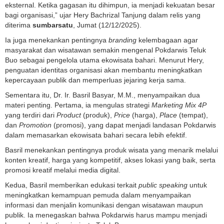
eksternal. Ketika gagasan itu dihimpun, ia menjadi kekuatan besar
bagi organisasi,” ujar Hery Bachrizal Tanjung dalam relis yang
diterima
sumbarsatu
, Jumat (12/12/2025).
Ia juga menekankan pentingnya
branding
kelembagaan agar
masyarakat dan wisatawan semakin mengenal Pokdarwis Teluk
Buo sebagai pengelola utama ekowisata bahari. Menurut Hery,
penguatan identitas organisasi akan membantu meningkatkan
kepercayaan publik dan memperluas jejaring kerja sama.
Sementara itu, Dr. Ir. Basril Basyar, M.M., menyampaikan dua
materi penting. Pertama, ia mengulas strategi
Marketing Mix 4P
yang terdiri dari
Product
(produk),
Price
(harga),
Place
(tempat),
dan
Promotion
(promosi), yang dapat menjadi landasan Pokdarwis
dalam memasarkan ekowisata bahari secara lebih efektif.
Basril menekankan pentingnya produk wisata yang menarik melalui
konten kreatif, harga yang kompetitif, akses lokasi yang baik, serta
promosi kreatif melalui media digital.
Kedua, Basril memberikan edukasi terkait
public speaking
untuk
meningkatkan kemampuan pemuda dalam menyampaikan
informasi dan menjalin komunikasi dengan wisatawan maupun
publik. Ia menegaskan bahwa Pokdarwis harus mampu menjadi