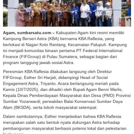
Agam, sumbarsatu.com –
Kabupaten Agam kini resmi memiliki
Kampung Berseri Astra (KBA) bernama KBA Raflesia, yang
berlokasi di Nagari Koto Rantang, Kecamatan Palupuh. Kampung
ini menjadi komunitas binaan pertama PT Federal International
Finance (FIFGroup) di Pulau Sumatera, sebagai bagian dari
program tanggung jawab sosial Astra.
Peresmian KBA Raflesia dilakukan langsung oleh Direktur
FIFGroup, Esther Sri Harjati, didampingi Head of Social
Engagement Astra, Triyanto. Acara berlangsung meriah pada
Kamis (10/7/2025), dan dihadiri oleh Bupati Agam Benni Warlis,
Kepala Dinas Pemberdayaan Masyarakat dan Desa (PMD) Provinsi
Sumbar Yozarwardi, perwakilan Balai Konservasi Sumber Daya
Alam (BKSDA), serta tokoh masyarakat setempat.
Dalam sambutannya, Esther menjelaskan bahwa KBA Raflesia
merupakan salah satu bentuk nyata dukungan Astra terhadap
pembangunan masyarakat berbasis potensi lokal dan pelestarian