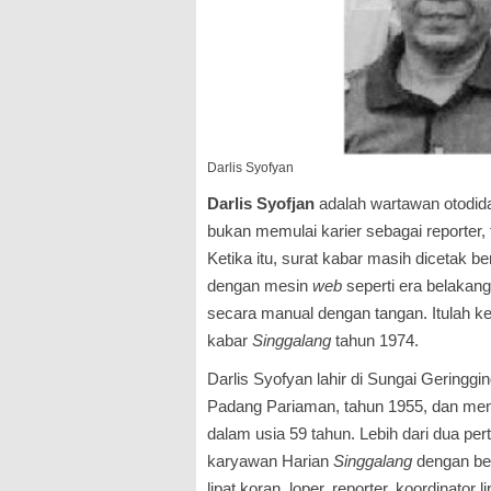
Darlis Syofyan
Darlis Syofjan
adalah wartawan otodid
bukan me­mulai karier sebagai reporter, 
Ketika itu, surat kabar masih dicetak b
dengan mesin
web
seperti era belakang
secara manual dengan tangan. Itulah ker
kabar
Singgalang
tahun 1974.
Darlis Syofyan lahir di Sungai Geringgi
Padang Pariaman, tahun 1955, dan meni
dalam usia 59 tahun. Lebih dari dua per
karya­wan Harian
Singgalang
dengan ber
lipat koran, loper, reporter, koordinator l