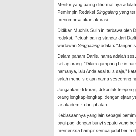
Mentor yang paling dihormatinya adalah
Pemimpin Redaksi
Singgalang
yang ter
menomorsatukan akurasi.
Didikan Muchlis Sulin ini terbawa oleh 
redaksi. Petuah paling standar dari Darl
wartawan
Singgalang
adalah: “Jangan s
Dalam paham Darlis, nama adalah sesu
setiap orang. “Dikira gampang bikin n
namanya, lalu Anda asal tulis saja,” k
salah menulis ejaan nama seseorang n
Jangankan di koran, di kontak telepon
orang lengkap-lengkap, dengan ejaan ya
lar akademik dan jabatan.
Kebiasaannya yang lain sebagai pemimpi
pagi-pagi dengan bunyi sepatu yang berd
meme­riksa hampir semua judul berita 