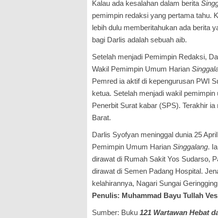
Kalau ada kesalahan dalam berita
Sing
pemimpin redaksi yang pertama tahu. K
lebih dulu memberi­tahukan ada berita y
bagi Darlis adalah sebuah aib.
Setelah menjadi Pemimpin Redaksi, Dar
Wakil Pemimpin Umum Harian
Singgal
Pemred ia aktif di kepengurusan PWI Su
ketua. Setelah menjadi wakil pemimpin um
Penerbit Surat kabar (SPS). Terakhir 
Barat.
Darlis Syofyan meninggal dunia 25 Apri
Pemimpin Umum Harian
Singgalang
. I
dirawat di Rumah Sakit Yos Sudarso, 
dirawat di Semen Padang Hospital. Je
kelahirannya, Nagari Sungai Geringgin
Penulis: Muhammad Bayu Tullah Ves
Sumber: Buku
121 Wartawan Hebat d