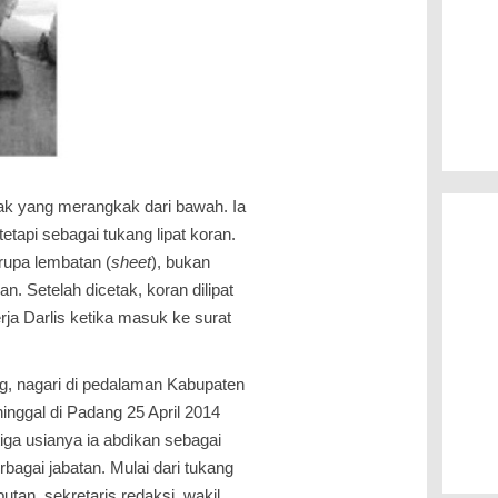
ak yang merangkak dari bawah. Ia
tetapi sebagai tukang lipat koran.
erupa lembatan (
sheet
), bukan
an. Setelah dicetak, koran dilipat
ja Darlis ketika ma­suk ke surat
ng, na­gari di pedalaman Kabupaten
nggal di Padang 25 April 2014
tiga usianya ia abdikan sebagai
bagai jabatan. Mulai dari tukang
iputan, sekretaris redaksi, wakil