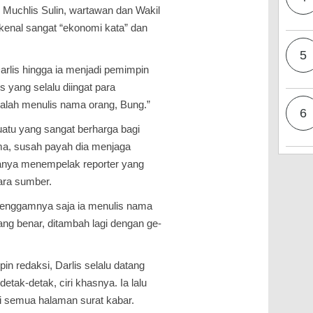
 Muchlis Sulin, wartawan dan Wakil
kenal sangat “ekonomi kata” dan
5
Darlis hingga ia menjadi pemimpin
is yang selalu diingat para
alah menulis nama orang, Bung.”
6
atu yang sangat berharga bagi
ama, susah payah dia menjaga
atanya menempelak reporter yang
ara sumber.
 genggamnya saja ia menulis nama
ng benar, ditambah lagi dengan ge­
n redaksi, Darlis selalu datang
etak-detak, ciri khasnya. Ia lalu
di semua halaman surat kabar.