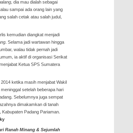
galang
, dia mau dialah sebagai
alau sampai ada orang lain yang
ang salah cetak atau salah judul,
lis kemudian diangkat menjadi
ang
. Selama jadi wartawan hingga
mbar, walau tidak pernah jadi
um, ia aktif di organi­sasi Serikat
ia menjabat Ketua SPS Sumatera
l 2014 ketika masih menjabat Wakil
a meninggal setelah beberapa hari
Padang. Sebelumnya juga sempat
nazahnya dimakamkan di tanah
g, Kabupaten Padang Pariaman.
ky
ari Ranah Minang & Sejumlah