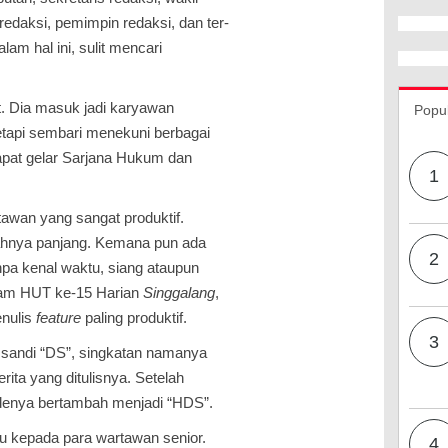
edaksi, pemimpin redaksi, dan ter­
am hal ini, sulit mencari
et. Dia masuk jadi karyawan
Popu
 tetapi sembari menekuni berbagai
dapat gelar Sarjana Hukum dan
1
tawan yang sangat produktif.
ngkahnya panjang. Kemana pun ada
2
npa kenal waktu, siang ataupun
lam HUT ke-15 Harian
Singgalang
,
nulis
feature
paling produktif.
3
sandi “DS”, singkatan namanya
rita yang ditulisnya. Setelah
odenya bertambah menjadi “HDS”.
uru kepada para wartawan senior.
4