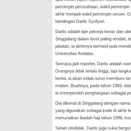
pemimpin perusahaan, wakil pemimpin r
akhir menjadi wakil pemimpin umum. Dal
bandingan Darlis Syofyan.
Darlis adalah tipe pekerja keras dan ul
Singgalang
da­lam level paling rendah,
jabatan, ia akhir­nya berhasil pula men
Universitas Anda­las.
Semasa jadi reporter, Darlis adalah war
Orang­nya tidak terlalu tinggi, tapi la
berita, ia akan selalu turun memburu ta
malam. Buah­nya, pada tahun 1983, da
ia memperoleh penghargaan sebagai pe
Dia dikenal di
Singgalang
dengan nama 
yang digunakan sebagai kode di akhir be
menunaikan ibadah haji tahun 1996, k
Selain otodidak, Darlis juga suka berg