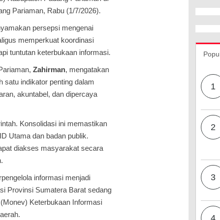
dang Pariaman, Rabu (1/7/2026).
enyamakan persepsi mengenai
kaligus memperkuat koordinasi
i tuntutan keterbukaan informasi.
Popu
 Pariaman,
Zahirman
, mengatakan
h satu indikator penting dalam
1
ran, akuntabel, dan dipercaya
ntah. Konsolidasi ini memastikan
2
PPID Utama dan badan publik.
dapat diakses masyarakat secara
.
3
pengelola informasi menjadi
si Provinsi Sumatera Barat sedang
 (Monev) Keterbukaan Informasi
daerah.
4