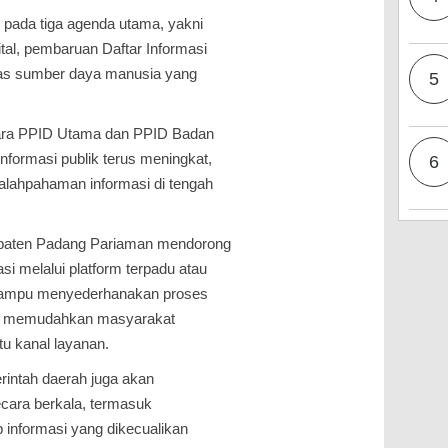
n pada tiga agenda utama, yakni
ital, pembaruan Daftar Informasi
itas sumber daya manusia yang
5
ntara PPID Utama dan PPID Badan
nformasi publik terus meningkat,
6
alahpahaman informasi di tengah
bupaten Padang Pariaman mendorong
i melalui platform terpadu atau
 mampu menyederhanakan proses
an memudahkan masyarakat
tu kanal layanan.
rintah daerah juga akan
ecara berkala, termasuk
 informasi yang dikecualikan