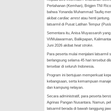
Pertahanan (Kemhan), Brigjen TNI Rico
bahwa Yonanda Muhammad Taufiq menin
akibat
cardiac arrest
atau henti jantung.
latsarmil di Pusat Latihan Tempur (Pusla
Sementara itu, Anisa Muyassaroh yang 
VI/Mulawarman, Balikpapan, Kalimantan
Juni 2026 akibat
heat stroke
.
Para peserta mulai menjalani latsarmil 
berlangsung selama 45 hari tersebut di
tersebar di seluruh Indonesia.
Program ini bertujuan memperkuat kep
kebangsaan, serta kemampuan manajeria
dan kampung nelayan.
Secara administratif, para peserta be
Agrinas Pangan Nusantara. Namun, pe
latsarmil berada di bawah tanggung ja