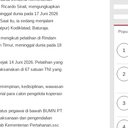
 Ricardo Sirait, mengungkapkan
ggal dunia pada 17 Juni 2026
 Saat itu, ia sedang menjalani
tpur) Kodiklatad, Baturaja.
Popu
mengikuti pelatihan di Rindam
 Timur, meninggal dunia pada 18
1
sejak 14 Juni 2026. Pelatihan yang
laksanakan di 67 satuan TNI yang
2
emimpinan, kedisiplinan, wawasan
l para calon pengelola koperasi
3
rstatus pegawai di bawah BUMN PT
laksanaan dan pengendalian
wab Kementerian Pertahanan.ssc
4