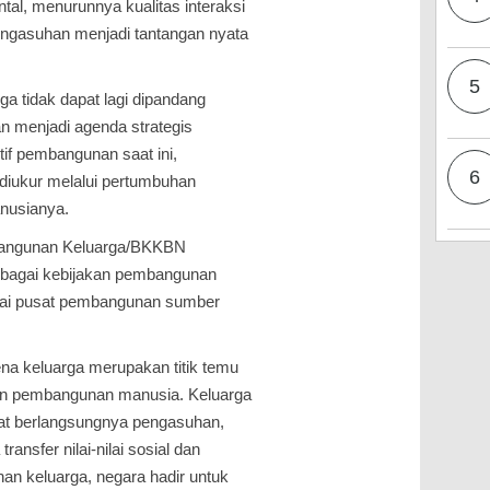
l, menurunnya kualitas interaksi
engasuhan menjadi tantangan nyata
5
a tidak dapat lagi dipandang
n menjadi agenda strategis
if pembangunan saat ini,
6
 diukur melalui pertumbuhan
anusianya.
angunan Keluarga/BKKBN
bagai kebijakan pembangunan
gai pusat pembangunan sumber
na keluarga merupakan titik temu
n pembangunan manusia. Keluarga
pat berlangsungnya pengasuhan,
ransfer nilai-nilai sosial dan
n keluarga, negara hadir untuk