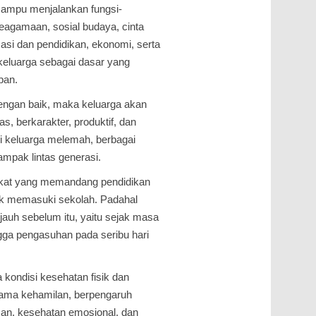
mampu menjalankan fungsi-
keagamaan, sosial budaya, cinta
isasi dan pendidikan, ekonomi, serta
keluarga sebagai dasar yang
pan.
 dengan baik, maka keluarga akan
s, berkarakter, produktif, dan
si keluarga melemah, berbagai
mpak lintas generasi.
kat yang memandang pendidikan
ak memasuki sekolah. Padahal
jauh sebelum itu, yaitu sejak masa
ngga pengasuhan pada seribu hari
kondisi kesehatan fisik dan
elama kehamilan, berpengaruh
an, kesehatan emosional, dan