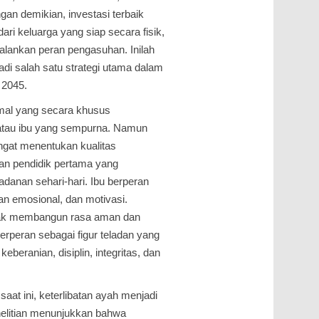
gan demikian, investasi terbaik
ri keluarga yang siap secara fisik,
alankan peran pengasuhan. Inilah
i salah satu strategi utama dalam
 2045.
rmal yang secara khusus
atau ibu yang sempurna. Namun
ngat menentukan kualitas
an pendidik pertama yang
danan sehari-hari. Ibu berperan
n emosional, dan motivasi.
ak membangun rasa aman dan
erperan sebagai figur teladan yang
eberanian, disiplin, integritas, dan
at ini, keterlibatan ayah menjadi
nelitian menunjukkan bahwa