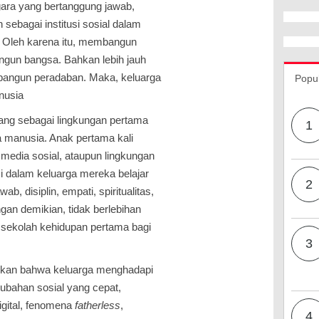
ara yang bertanggung jawab,
sebagai institusi sosial dalam
. Oleh karena itu, membangun
gun bangsa. Bahkan lebih jauh
bangun peradaban. Maka, keluarga
Popu
nusia
dang sebagai lingkungan pertama
1
 manusia. Anak pertama kali
media sosial, ataupun lingkungan
Di dalam keluarga mereka belajar
2
b, disiplin, empati, spiritualitas,
gan demikian, tidak berlebihan
i sekolah kehidupan pertama bagi
3
ukkan bahwa keluarga menghadapi
ubahan sosial yang cepat,
igital, fenomena
fatherless
,
4