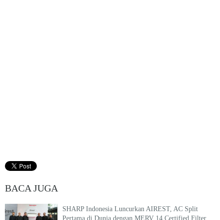
BACA JUGA
SHARP Indonesia Luncurkan AIREST, AC Split
Pertama di Dunia dengan MERV 14 Certified Filter