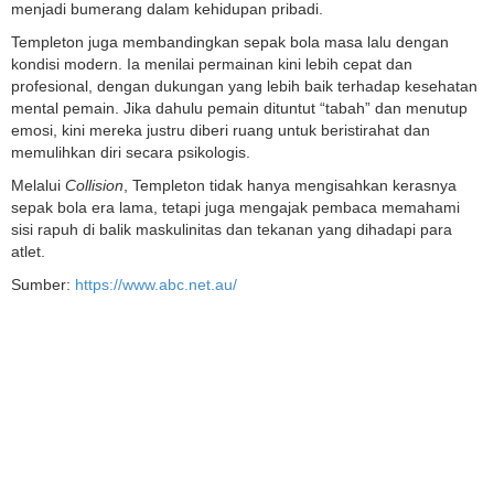
menjadi bumerang dalam kehidupan pribadi.
Templeton juga membandingkan sepak bola masa lalu dengan
kondisi modern. Ia menilai permainan kini lebih cepat dan
profesional, dengan dukungan yang lebih baik terhadap kesehatan
mental pemain. Jika dahulu pemain dituntut “tabah” dan menutup
emosi, kini mereka justru diberi ruang untuk beristirahat dan
memulihkan diri secara psikologis.
Melalui
Collision
, Templeton tidak hanya mengisahkan kerasnya
sepak bola era lama, tetapi juga mengajak pembaca memahami
sisi rapuh di balik maskulinitas dan tekanan yang dihadapi para
atlet.
Sumber:
https://www.abc.net.au/