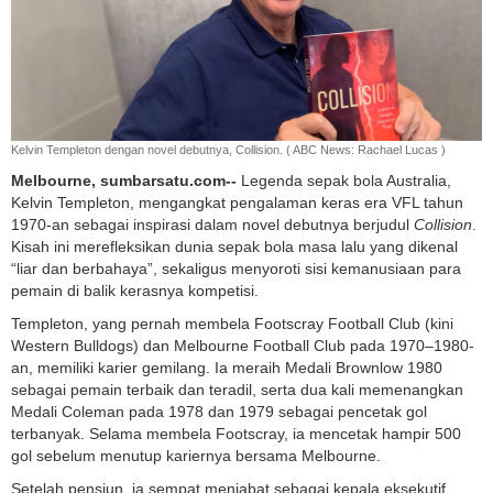
Kelvin Templeton dengan novel debutnya, Collision. ( ABC News: Rachael Lucas )
Melbourne, sumbarsatu.com--
Legenda sepak bola Australia,
Kelvin Templeton, mengangkat pengalaman keras era VFL tahun
1970-an sebagai inspirasi dalam novel debutnya berjudul
Collision
.
Kisah ini merefleksikan dunia sepak bola masa lalu yang dikenal
“liar dan berbahaya”, sekaligus menyoroti sisi kemanusiaan para
pemain di balik kerasnya kompetisi.
Templeton, yang pernah membela Footscray Football Club (kini
Western Bulldogs) dan Melbourne Football Club pada 1970–1980-
an, memiliki karier gemilang. Ia meraih Medali Brownlow 1980
sebagai pemain terbaik dan teradil, serta dua kali memenangkan
Medali Coleman pada 1978 dan 1979 sebagai pencetak gol
terbanyak. Selama membela Footscray, ia mencetak hampir 500
gol sebelum menutup kariernya bersama Melbourne.
Setelah pensiun, ia sempat menjabat sebagai kepala eksekutif