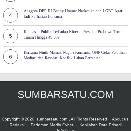
Anggota DPR RI Benny Utama: Narkotika dan LGBT Agar
4
Jadi Perhatian Bersama
Kepuasan Publik Terhadap Kinerja Presiden Prabowo Turun
5
Tajam Hingga 49,5%
Bersama Ninik Mamak Nagari Kumanis, UNP Gelar Pelatihan
6
Mediasi dan Resolusi Konflik Lahan Pertanian
SUMBARSATU.COM
Copyright © 2026
sumbarsatu.com
, All Rights Reserved ·
About us
·
Redaksi
·
Pedoman Media Cyber
·
Kebijakan Data Pribadi
·
Info Iklan