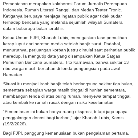
Pementasan merupakan kolaborasi Forum Jurnalis Perempuan
Indonesia, Rumah Literasi Ranggi, dan Medan Teater Tronic.
Ketiganya berupaya menjaga ingatan publik agar tidak pudar
terhadap bencana yang melanda sejumlah wilayah Sumatera
dalam beberapa bulan terakhir.
Ketua Umum FJPI, Khariah Lubis, menegaskan fase pemulihan
kerap luput dari sorotan media setelah banjir surut. Padahal,
menurutnya, perjuangan korban justru dimulai saat perhatian publik
meredup. Ia mengutip data yang disampaikan Ketua Satgas
Pemulihan Bencana Sumatera, Tito Karnavian, bahwa sekitar 13
ribu warga masih bertahan di tenda pengungsian pada awal
Ramadan.
Situasi itu menjadi ironi: banjir telah berlangsung sekitar tiga bulan,
sementara sebagian warga masih tinggal di hunian sementara,
membangun tenda di atas puing rumah, menyewa tempat tinggal,
atau kembali ke rumah rusak dengan risiko keselamatan.
“Pementasan ini bukan hanya ruang ekspresi, tetapi juga upaya
penggalangan donasi bagi korban,” ujar Khariah Lubis, Kamis
(19/2/2026).
Bagi FJPI, panggung kemanusiaan bukan pengalaman pertama.