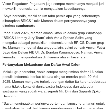
Victor Pogadaev. Pogadaev juga sempat memintanya menjadi juri
mewakili Indonesia, dan ia menyatakan kesediaannya.
“Saya bersedia, meski belum tahu persis apa yang sebenarnya
diharapkan BRICS,” tulis Maman dalam pernyataannya yang
diterima
sumbarsatu
.
Pada 7 Mei 2025, Maman dimasukkan ke dalam grup WhatsApp
“BRICS Literacy Jury Team” oleh Vania Djohan Salim yang
mengaku sebagai perwakilan Indonesia untuk BRICS. Dalam grup
itu, Maman mengenal dua anggota lain, yakni penyair Anwar Putra
Bayu dan Dekan FIB UI, Dr. Bondan Kanumoyoso. Namun, Anwar
kemudian mengundurkan diri karena alasan kesehatan.
Pertanyakan Mekanisme dan Daftar Awal Calon
Melalui grup tersebut, Vania sempat mengirimkan daftar 16 calon
penulis Indonesia berikut biodata singkat mereka pada 20 Mei
2025. Maman mengaku terkejut dengan daftar itu karena beberapa
nama tidak dikenal di dunia sastra Indonesia, dan ada pula
sastrawan yang sudah wafat seperti Nh. Dini dan Sapardi Djoko
Damono.
“Saya mengingatkan perlunya pertemuan langsung antarjuri untuk
membahas banyak hal, karena penghargaan ini bukan persoalan