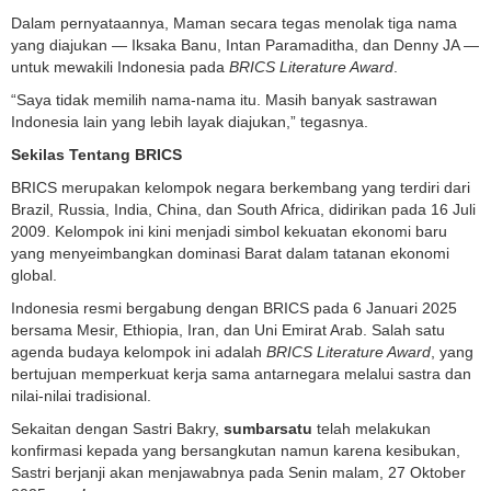
Dalam pernyataannya, Maman secara tegas menolak tiga nama
yang diajukan — Iksaka Banu, Intan Paramaditha, dan Denny JA —
untuk mewakili Indonesia pada
BRICS Literature Award
.
“Saya tidak memilih nama-nama itu. Masih banyak sastrawan
Indonesia lain yang lebih layak diajukan,” tegasnya.
Sekilas Tentang BRICS
BRICS merupakan kelompok negara berkembang yang terdiri dari
Brazil, Russia, India, China, dan South Africa, didirikan pada 16 Juli
2009. Kelompok ini kini menjadi simbol kekuatan ekonomi baru
yang menyeimbangkan dominasi Barat dalam tatanan ekonomi
global.
Indonesia resmi bergabung dengan BRICS pada 6 Januari 2025
bersama Mesir, Ethiopia, Iran, dan Uni Emirat Arab. Salah satu
agenda budaya kelompok ini adalah
BRICS Literature Award
, yang
bertujuan memperkuat kerja sama antarnegara melalui sastra dan
nilai-nilai tradisional.
Sekaitan dengan Sastri Bakry,
sumbarsatu
telah melakukan
konfirmasi kepada yang bersangkutan namun karena kesibukan,
Sastri berjanji akan menjawabnya pada Senin malam, 27 Oktober