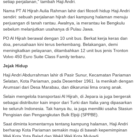
setiap perjalanan,” tambah Haji Andri.
Nama PT Al Hijrah Aulia Rahman lahir dari filosofi hidup Haji Andri
sendiri: sebuah perjalanan hijrah dari kampung halaman menuju
perjuangan di tanah rantau. Awalnya, ia merantau ke Bengkulu
sebelum melanjutkan usahanya di Pulau Jawa.
PO Al Hijrah berawal dengan 10 unit bus. Berkat kerja keras dan
doa, perusahaan kini terus berkembang. Belakangan, demi
meningkatkan pelayanan, ditambahkan 12 unit bus jenis Tronton
Volvo 450 Euro Suite Class Family terbaru.
Jejak Hidup
Haji Andri Abdurrahman lahir di Pasir Sunur, Kecamatan Pariaman
Selatan, Kota Pariaman, pada Desember 1961. Ia menikah dengan
Arumsari dari Desa Marabau, dan dikaruniai lima orang anak.
Selain mengelola transportasi Al Hijrah, di Jepara ia juga bergerak
sebagai distributor kain impor dari Turki dan Italia yang dipasarkan
ke seluruh Indonesia. Tak hanya itu, ia juga memiliki usaha Stasiun
Pengisian dan Pengangkutan Bulk Elpiji (SPPBE).
Saat diminta komentarnya tentang kampung halaman, Haji Andri
berharap Kota Pariaman semakin maju di bawah kepemimpinan
Wali Kota Yota Balad dan Wakil Wali Kota Mulyadi.