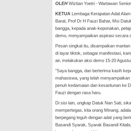
OLEH
Wiztian Yoetri - Wartawan Senior
KETUA
Lembaga Kerapatan Adat Ala
Barat, Prof Dr H Fauzi Bahar, Msi Dat
bangga, kepada anak-keponakan, pelaj
demo, menyampaikan aspirasi secara s
Pesan singkat itu, disampaikan mantan 
di layar tiktok, sebagai manifestasi, kar
air, melakukan aksi demo 15-20 Agustu
"Saya bangga, dan berterima kasih kep
mahasiswa, yang telah menyampaikan a
penuh kedamaian dan kesantunan ke D
Fauzi dengan rasa haru.
Di sisi lain, ungkap Datuk Nan Sati, sik
mempertegas, kita orang Minang, adal
berpegang teguh dengan adat yang berl
Basandi Syarak, Syarak Basandi Kitabu