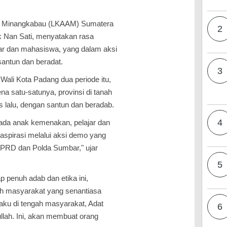
m Minangkabau (LKAAM) Sumatera
2
uk Nan Sati, menyatakan rasa
ar dan mahasiswa, yang dalam aksi
antun dan beradat.
3
Wali Kota Padang dua periode itu,
ena satu-satunya, provinsi di tanah
s lalu, dengan santun dan beradab.
4
ada anak kemenakan, pelajar dan
spirasi melalui aksi demo yang
PRD dan Polda Sumbar," ujar
5
ap penuh adab dan etika ini,
ah masyarakat yang senantiasa
aku di tengah masyarakat, Adat
6
llah. Ini, akan membuat orang