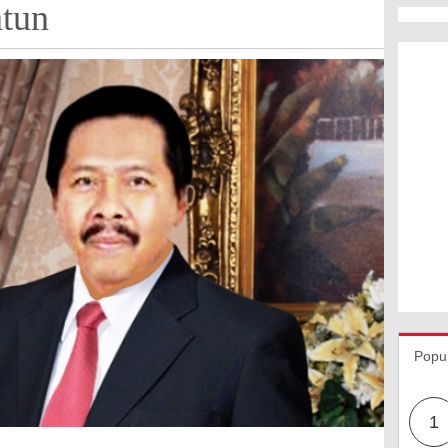
ntun
Popu
1