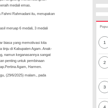
 meraih medali emas.
a Fahmi Rahmadani itu, merupakan
Popu
asil meruap 6 medali, 3 medali
1
 luar biasa yang memotivasi kita
a tinju di Kabupaten Agam. Anak-
ing, namun keganasannya sangat
tatan penting untuk pembinaan
2
kap.Pertina Agam, Harmen.
u, (29/6/2025) malam., pada
3
4