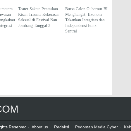
umatera
Teater Sakata Pentaskan
Bursa Calon Gubernur BI
awasan
Kisah Trauma Kekerasan
Menghangat, Ekonom
angkabau
Seksual di Festival Nan
Tekankan Integritas dan
tegrasi
Jombang Tanggal 3
Independensi Bank
Sentral
COM
Rights Reserved ·
About us
·
Redaksi
·
Pedoman Media Cyber
·
Keb