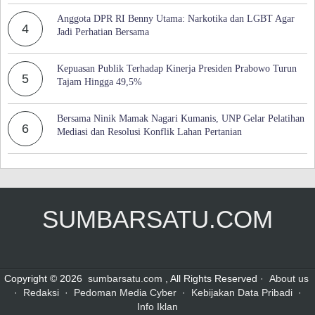
Anggota DPR RI Benny Utama: Narkotika dan LGBT Agar
4
Jadi Perhatian Bersama
Kepuasan Publik Terhadap Kinerja Presiden Prabowo Turun
5
Tajam Hingga 49,5%
Bersama Ninik Mamak Nagari Kumanis, UNP Gelar Pelatihan
6
Mediasi dan Resolusi Konflik Lahan Pertanian
SUMBARSATU.COM
Copyright © 2026
sumbarsatu.com
, All Rights Reserved ·
About us
·
Redaksi
·
Pedoman Media Cyber
·
Kebijakan Data Pribadi
·
Info Iklan