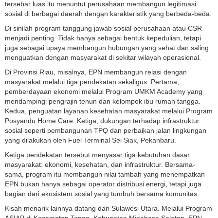
tersebar luas itu menuntut perusahaan membangun legitimasi
sosial di berbagai daerah dengan karakteristik yang berbeda-beda.
Di sinilah program tanggung jawab sosial perusahaan atau CSR
menjadi penting. Tidak hanya sebagai bentuk kepedulian, tetapi
juga sebagai upaya membangun hubungan yang sehat dan saling
menguatkan dengan masyarakat di sekitar wilayah operasional.
Di Provinsi Riau, misalnya, EPN membangun relasi dengan
masyarakat melalui tiga pendekatan sekaligus. Pertama,
pemberdayaan ekonomi melalui Program UMKM Academy yang
mendampingi pengrajin tenun dan kelompok ibu rumah tangga.
Kedua, penguatan layanan kesehatan masyarakat melalui Program
Posyandu Home Care. Ketiga, dukungan terhadap infrastruktur
sosial seperti pembangunan TPQ dan perbaikan jalan lingkungan
yang dilakukan oleh Fuel Terminal Sei Siak, Pekanbaru.
Ketiga pendekatan tersebut menyasar tiga kebutuhan dasar
masyarakat: ekonomi, kesehatan, dan infrastruktur. Bersama-
sama, program itu membangun nilai tambah yang menempatkan
EPN bukan hanya sebagai operator distribusi energi, tetapi juga
bagian dari ekosistem sosial yang tumbuh bersama komunitas.
Kisah menarik lainnya datang dari Sulawesi Utara. Melalui Program
ASIAP di Kecamatan Tenga, Kabupaten Minahasa Selatan, EPN