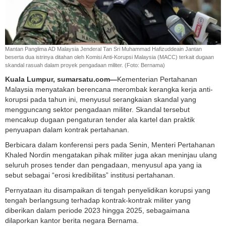
Mantan Panglima AD Malaysia Jenderal Tan Sri Muhammad Hafizuddeain Jantan
beserta dua istrinya ditahan oleh Komisi Anti-Korupsi Malaysia (MACC) terkait dugaan
skandal rasuah dalam proyek pengadaan militer. (Foto: Bernama)
Kuala Lumpur, sumarsatu.com—
Kementerian Pertahanan
Malaysia menyatakan berencana merombak kerangka kerja anti-
korupsi pada tahun ini, menyusul serangkaian skandal yang
mengguncang sektor pengadaan militer. Skandal tersebut
mencakup dugaan pengaturan tender ala kartel dan praktik
penyuapan dalam kontrak pertahanan.
Berbicara dalam konferensi pers pada Senin, Menteri Pertahanan
Khaled Nordin mengatakan pihak militer juga akan meninjau ulang
seluruh proses tender dan pengadaan, menyusul apa yang ia
sebut sebagai “erosi kredibilitas” institusi pertahanan.
Pernyataan itu disampaikan di tengah penyelidikan korupsi yang
tengah berlangsung terhadap kontrak-kontrak militer yang
diberikan dalam periode 2023 hingga 2025, sebagaimana
dilaporkan kantor berita negara Bernama.