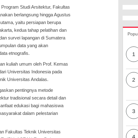
 Program Studi Arsitektur, Fakultas
canakan berlangsung hingga Agustus
 utama, yaitu persiapan berupa
 Jakarta, kedua tahap pelatihan dan
Popu
 dan survei lapangan di Sumatera
gumpulan data yang akan
data etnografis.
1
ngan kuliah umum oleh Prof. Kemas
dari Universitas Indonesia pada
nik Universitas Andalas.
2
gaskan pentingnya metode
r tradisional secara detail dan
manfaat edukasi bagi mahasiswa
3
masyarakat dalam pelestarian
an Fakultas Teknik Universitas
4