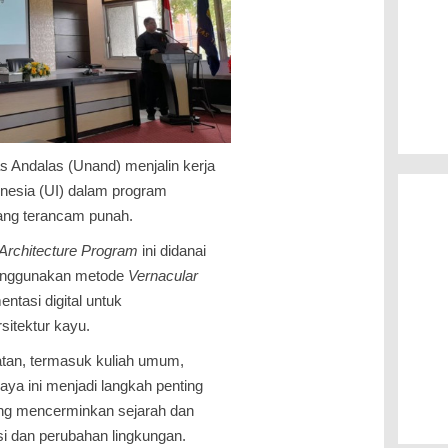
as Andalas (Unand) menjalin kerja
onesia (UI) dalam program
 yang terancam punah.
rchitecture Program
ini didanai
menggunakan metode
Vernacular
ntasi digital untuk
itektur kayu.
iatan, termasuk kuliah umum,
ya ini menjadi langkah penting
ng mencerminkan sejarah dan
asi dan perubahan lingkungan.