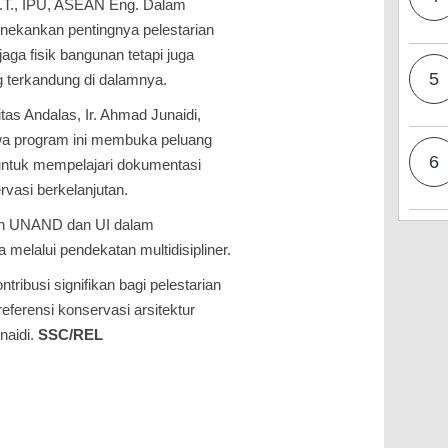
 M.T., IPU, ASEAN Eng. Dalam
nekankan pentingnya pelestarian
aga fisik bangunan tetapi juga
5
g terkandung di dalamnya.
tas Andalas, Ir. Ahmad Junaidi,
a program ini membuka peluang
6
 untuk mempelajari dokumentasi
ervasi berkelanjutan.
en UNAND dan UI dalam
melalui pendekatan multidisipliner.
ribusi signifikan bagi pelestarian
ferensi konservasi arsitektur
naidi.
SSC/REL