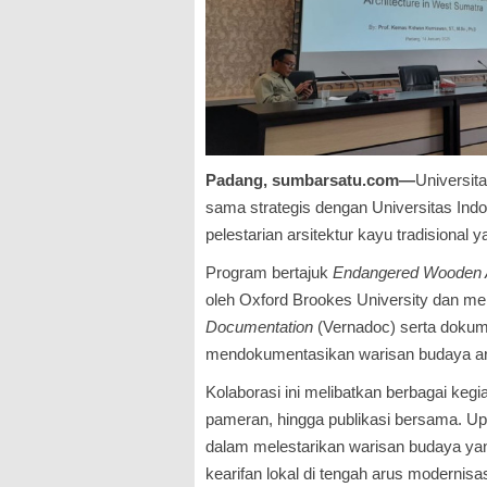
Padang, sumbarsatu.com—
Universit
sama strategis dengan Universitas Ind
pelestarian arsitektur kayu tradisional
Program bertajuk
Endangered Wooden A
oleh Oxford Brookes University dan 
Documentation
(Vernadoc) serta dokume
mendokumentasikan warisan budaya ars
Kolaborasi ini melibatkan berbagai keg
pameran, hingga publikasi bersama. Upa
dalam melestarikan warisan budaya ya
kearifan lokal di tengah arus modernis