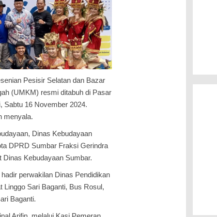
esenian Pesisir Selatan dan Bazar
gah (UMKM) resmi ditabuh di Pasar
ti, Sabtu 16 November 2024.
n menyala.
budayaan, Dinas Kebudayaan
ota DPRD Sumbar Fraksi Gerindra
bat Dinas Kebudayaan Sumbar.
hadir perwakilan Dinas Pendidikan
 Linggo Sari Baganti, Bus Rosul,
ari Baganti.
al Arifin, melalui Kasi Pemeran