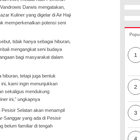
Vandrowis Darwis mengatakan,
zar Kuliner yang digelar di Air Haji
uk memperkenalkan potensi seni
Popu
sebut, tidak hanya sebagai hiburan,
embali mengangkat seni budaya
1
bangaan bagi masyarakat dalam
 hiburan, tetapi juga bentuk
l ini, kami ingin menunjukkan
2
atan sekaligus mendukung
ner ini," ungkapnya
n Pesisir Selatan akan menampil
3
r-Sanggar yang ada di Pesisir
g belum familiar di tengah
4