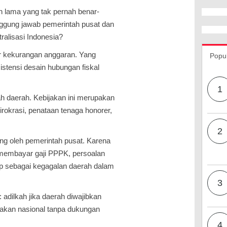
n lama yang tak pernah benar-
nggung jawab pemerintah pusat dan
ralisasi Indonesia?
r kekurangan anggaran. Yang
Popu
stensi desain hubungan fiskal
1
tah daerah. Kebijakan ini merupakan
irokrasi, penataan tenaga honorer,
2
ng oleh pemerintah pusat. Karena
n membayar gaji PPPK, persoalan
gap sebagai kegagalan daerah dalam
3
 adilkah jika daerah diwajibkan
jakan nasional tanpa dukungan
4