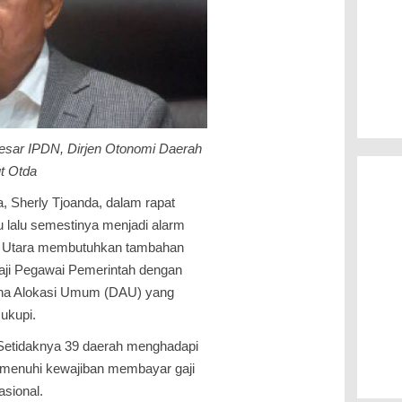
esar IPDN, Dirjen Otonomi Daerah
t Otda
, Sherly Tjoanda, dalam rapat
 lalu semestinya menjadi alarm
ku Utara membutuhkan tambahan
aji Pegawai Pemerintah dengan
ana Alokasi Umum (DAU) yang
cukupi.
 Setidaknya 39 daerah menghadapi
emenuhi kewajiban membayar gaji
asional.