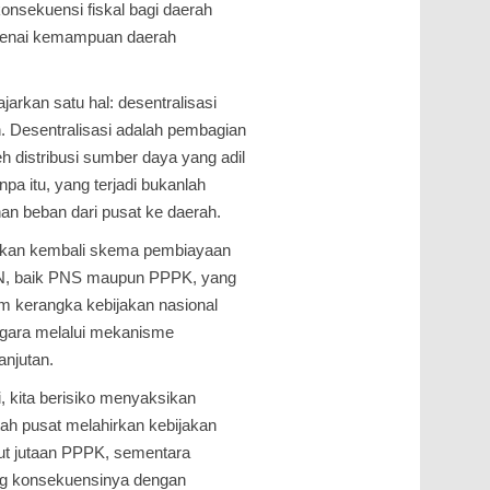
onsekuensi fiskal bagi daerah
engenai kemampuan daerah
arkan satu hal: desentralisasi
 Desentralisasi adalah pembagian
h distribusi sumber daya yang adil
pa itu, yang terjadi bukanlah
n beban dari pusat ke daerah.
angkan kembali skema pembiayaan
 ASN, baik PNS maupun PPPK, yang
m kerangka kebijakan nasional
egara melalui mekanisme
anjutan.
i, kita berisiko menyaksikan
tah pusat melahirkan kebijakan
ut jutaan PPPK, sementara
g konsekuensinya dengan