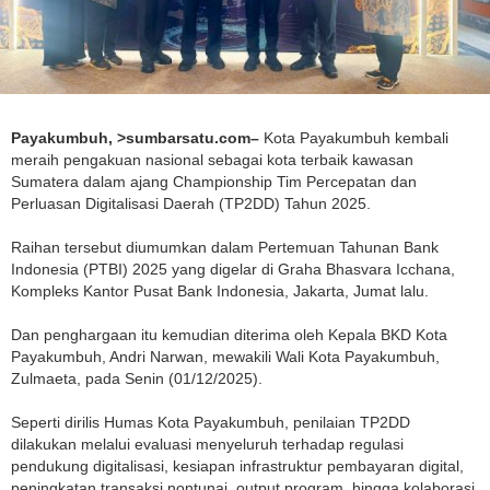
Payakumbuh, >sumbarsatu.com–
Kota Payakumbuh kembali
meraih pengakuan nasional sebagai kota terbaik kawasan
Sumatera dalam ajang Championship Tim Percepatan dan
Perluasan Digitalisasi Daerah (TP2DD) Tahun 2025.
Raihan tersebut diumumkan dalam Pertemuan Tahunan Bank
Indonesia (PTBI) 2025 yang digelar di Graha Bhasvara Icchana,
Kompleks Kantor Pusat Bank Indonesia, Jakarta, Jumat lalu.
Dan penghargaan itu kemudian diterima oleh Kepala BKD Kota
Payakumbuh, Andri Narwan, mewakili Wali Kota Payakumbuh,
Zulmaeta, pada Senin (01/12/2025).
Seperti dirilis Humas Kota Payakumbuh, penilaian TP2DD
dilakukan melalui evaluasi menyeluruh terhadap regulasi
pendukung digitalisasi, kesiapan infrastruktur pembayaran digital,
peningkatan transaksi nontunai, output program, hingga kolaborasi