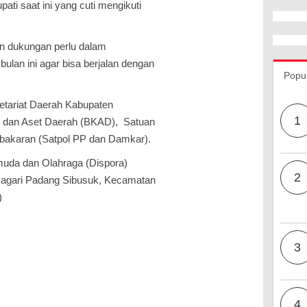
ati saat ini yang cuti mengikuti
n dukungan perlu dalam
ulan ini agar bisa berjalan dengan
Popu
retariat Daerah Kabupaten
1
n dan Aset Daerah (BKAD), Satuan
bakaran (Satpol PP dan Damkar).
uda dan Olahraga (Dispora)
2
i Nagari Padang Sibusuk, Kecamatan
)
3
4