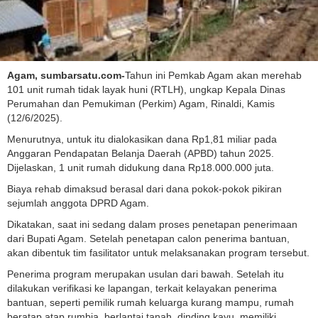
Agam, sumbarsatu.com-
Tahun ini Pemkab Agam akan merehab
101 unit rumah
tidak layak huni (RTLH), ungkap Kepala Dinas
Perumahan dan Pemukiman (Perkim) Agam, Rinaldi, Kamis
(12/6/2025).
Menurutnya, untuk itu dialokasikan dana Rp1,81 miliar pada
Anggaran Pendapatan Belanja Daerah (APBD) tahun 2025.
Dijelaskan, 1 unit rumah didukung dana Rp18.000.000 juta.
Biaya rehab dimaksud berasal dari dana pokok-pokok pikiran
sejumlah anggota DPRD Agam.
Dikatakan, saat ini sedang dalam proses penetapan penerimaan
dari Bupati Agam. Setelah penetapan calon penerima bantuan,
akan dibentuk tim fasilitator untuk melaksanakan program tersebut.
Penerima program merupakan usulan dari bawah. Setelah itu
dilakukan verifikasi ke lapangan, terkait kelayakan penerima
bantuan, seperti pemilik rumah keluarga kurang mampu, rumah
beratap atap rumbia, berlantai tanah, dinding kayu, memiliki